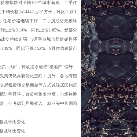
价格指数对全国100个城市新建、二手住
均价格为14447元/平方米，环比下跌0.
城二手住宅价格继续下行，二手房成交规模环
上涨0.14%，同比上涨1.85%。受部分
成交持续走弱，9月重点城市新房销售环
.39%，同比下跌2.52%。9月住房租赁市
跌回稳”，释放迄今最强“稳地产”信号，
政策仍然具有优化空间；另外，各地有望
交易税费和交易佣金等方式减轻居民购房
据过往经验，政策密集落地后，市场将迎
改善，但考虑到居民收入、就业等中长期因
宅价格及环比变化
宅价格及环比变化