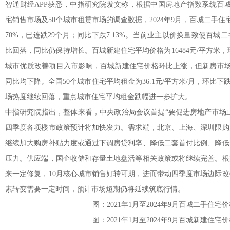
智通财经APP获悉，中指研究院发文称，根据中国房地产指数系统百城
宅销售市场及50个城市租赁市场的调查数据，2024年9月，百城二手住宅平
70%，已连跌29个月；同比下跌7.13%。当前业主以价换量致使百
比回落，同比仍保持增长。百城新建住宅平均价格为16484元/平方米，环比
城市优质改善项目入市影响，百城新建住宅价格环比上涨，但新房市场
同比均下降。全国50个城市住宅平均租金为36.1元/平方米/月，环比下跌0
场热度继续回落，重点城市住宅平均租金跌幅进一步扩大。
中指研究院指出，整体来看，中央政治局会议首提“要促进房地产市场止
四季度各项楼市政策预计将加快发力。需求端，北京、上海、深圳限购
继续加大购房补贴力度或通过下调房贷利率、降低二套首付比例、降低
压力。供应端，国企收储和存量土地盘活等相关政策或将继续完善。根
来一定修复，10月核心城市销售好转可期，进而带动四季度市场边际
素转变需要一定时间，预计市场短期仍将延续筑底行情。
图：2021年1月至2024年9月百城二手住
图：2021年1月至2024年9月百城新建住